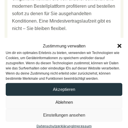
modernen Bestellplattform profitieren und bestellen
sofort zu denen für Sie ausgehandelten
Konditionen. Eine Mindestvertragslaufzeit gibt es
nicht – Sie bleiben flexibel.
Zustimmung verwalten
Um dir ein optimales Erlebnis zu bieten, verwenden wir Technologien wie
Welche Kosten kommen auf
Cookies, um Geräteinformationen zu speichern und/oder darauf
zuzugreifen. Wenn du diesen Technologien zustimmst, können wir Daten
mich zu?
wie das Surfverhalten oder eindeutige IDs auf dieser Website verarbeiten.
Wenn du deine Zustimmung nicht erteilst oder zurückziehst, können
bestimmte Merkmale und Funktionen beeinträchtigt werden.
Akzeptieren
Bin ich als Mitglied zum Einkauf
verpflichtet?
Ablehnen
Einstellungen ansehen
Wie schnell sehe ich konkrete
Datenschutzerklärung
Impressum