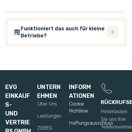
Einsparungen?
Funktioniert das auch für kleine
Betriebe?
EVG
UNTERN
INFORM
EINKAUF
EHMEN
ATIONEN
RÜCKRUFSE
Über Uns
Cookie
S-
Richtlinie
Hinterlassen
UND
Leistungen
Sie uns Ihre
VERTRIE
Haftungsausschluss
Telefonnumme
ZEBEG
BS GMBH