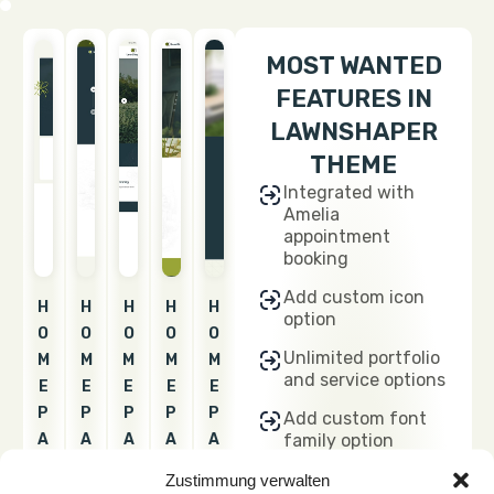
MOST WANTED
FEATURES IN
LAWNSHAPER
THEME
Integrated with
Amelia
appointment
booking
Add custom icon
H
H
H
H
H
option
O
O
O
O
O
Unlimited portfolio
M
M
M
M
M
and service options
E
E
E
E
E
P
P
P
P
P
Add custom font
A
A
A
A
A
family option
G
G
G
G
G
Google font family
Zustimmung verwalten
E
E
E
E
E