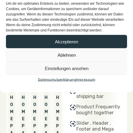
option
Um dir ein optimales Erlebnis zu bieten, verwenden wir Technologien wie
0
0
0
0
0
Cookies, um Geräteinformationen zu speichern und/oder darauf
Ajax portfolio filter
1
2
3
4
5
zuzugreifen. Wenn du diesen Technologien zustimmst, können wir Daten
wie das Surfverhalten oder eindeutige IDs auf dieser Website verarbeiten.
Ajax service filter
Wenn du deine Zustimmung nicht erteilst oder zurückziehst, können
bestimmte Merkmale und Funktionen beeinträchtigt werden.
Ajax product add
to cart
Akzeptieren
Inbuilt product
Ablehnen
quick view
Inbuilt product
Einstellungen ansehen
Wishlist and
compare
Datenschutzerklärung
Impressum
Product free
shipping bar
H
H
H
H
H
O
O
O
O
O
Product Frequently
M
M
M
M
M
bought together
E
E
E
E
E
Slider , Header ,
P
P
P
P
P
Footer and Mega