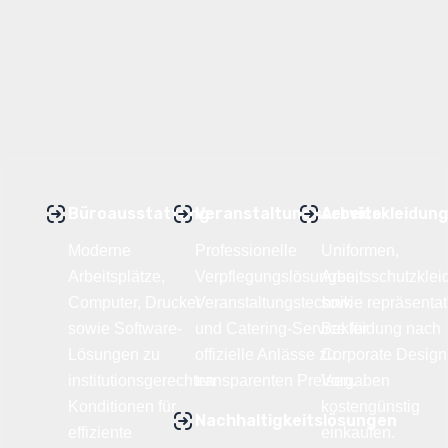
Büroausstattung
Veranstaltungsservice
Arbeitskleidun
Moderne
Professionelle
Uniformen,
Arbeitsplätze,
Verpflegungslösungen,
Arbeitsschutzkle
Computer, Drucker
Veranstaltungstechnik
sowie repräsentat
sowie Software-
und Catering-Service für
Bekleidung nach
Lösungen zu
offizielle Anlässe zu
Corporate Design
institutionsgerechten
transparenten Preisen.
Vorgaben
Konditionen für
kostengünstig
Nachhaltigkeitslösungen
effiziente
einkaufen.