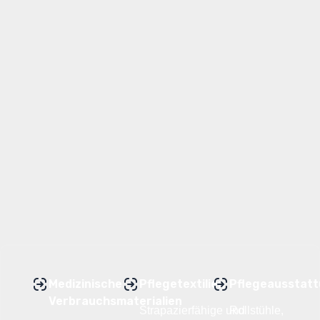
Medizinische
Pflegetextilien
Pflegeausstat
Verbrauchsmaterialien
Strapazierfähige und
Rollstühle,