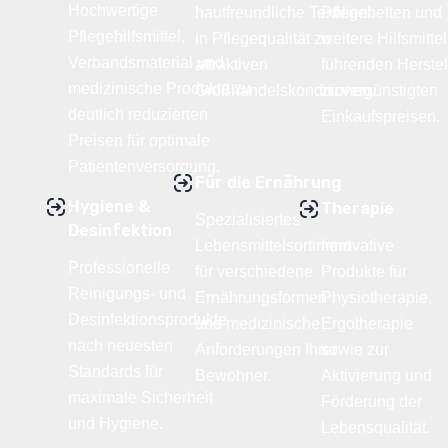
Hochwertige
hautfreundliche Textilien
Pflegebetten und
Pflegehilfsmittel,
in Pflegequalität zu
weitere Hilfsmitte
Verbandsmaterial und
attraktiven
führenden Herstel
medizinische Produkte zu
Großhandelskonditionen.
zu vergünstigten
deutlich reduzierten
Einkaufspreisen.
Preisen für optimale
Patientenversorgung.
Für die Ernährung
Hygiene &
Therapie
Spezialisiertes
Desinfektion
Lebensmittelsortiment
Innovative
Professionelle
für verschiedene
Produkte für
Reinigungs- und
Ernährungsformen
Physiotherapie,
Desinfektionsprodukte
und medizinische
Ergotherapie
nach neuesten
Anforderungen Ihrer
sowie zur
Standards für
Bewohner.
Aktivierung und
maximale Sicherheit
Förderung der
und Hygiene.
Lebensqualität.